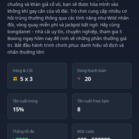
chuông và khán giả cổ vũ, bạn sẽ được hòa mình vào
không khí gay cấn của võ đài. Trò chơi cung cấp nhiều cơ
hội trúng thưởng thông qua các tính năng như Wild nhân
đôi, vòng quay miễn phí và Jackpot bất ngờ. Hãy cùng
bongdanet – nhà cái uy tín, chuyên nghiệp, tham gia 5
Boxing ngay hôm nay để rinh về những phần thưởng giá
trị. Bắt đầu hành trình chinh phục danh hiệu vô địch và
nhận thưởng lớn!
Hàng & Cột
Dòng thanh toán
5 x 3
20
Tần suất trúng
Tần suất Free Spin
15%
8
Thắng tối đa
Mức cược